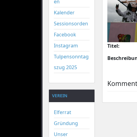
en
Kalender
Sessionsorden
Facebook
Instagram
Titel:
Tulpensonntag
Beschreibu
szug 2025
Kommenta
VEREIN
Elferrat
Gründung
Unser