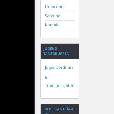
Ursprung
Satzung
Kontakt
JUGEND-
TANZGRUPPEN
Jugendordnun
g
Trainingszeiten
BILDER-ANTRÄGE