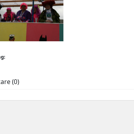
ng:
re (0)