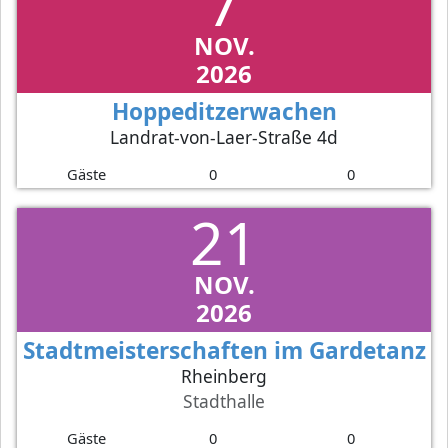
7
NOV.
2026
Hoppeditzerwachen
Landrat-von-Laer-Straße 4d
Gäste
0
0
21
NOV.
2026
Stadtmeisterschaften im Gardetanz
Rheinberg
Stadthalle
Gäste
0
0