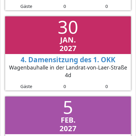
Gäste
0
0
30
JAN.
2027
4. Damensitzung des 1. OKK
Wagenbauhalle in der Landrat-von-Laer-Straße
4d
Gäste
0
0
5
FEB.
2027