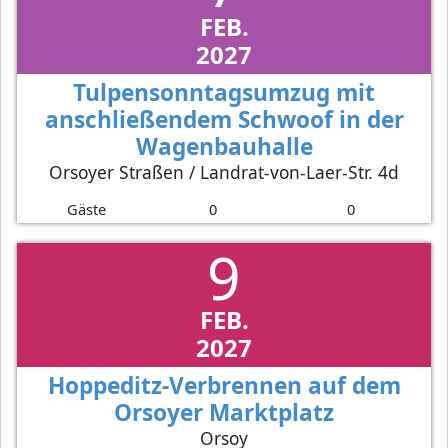
FEB.
2027
Tulpensonntagsumzug mit
anschließendem Schwoof in der
Wagenbauhalle
Orsoyer Straßen / Landrat-von-Laer-Str. 4d
Gäste
0
0
9
FEB.
2027
Hoppeditz-Verbrennen auf dem
Orsoyer Marktplatz
Orsoy